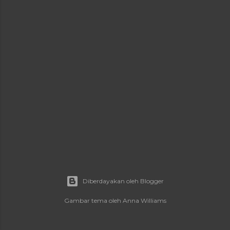
a
n
Diberdayakan oleh Blogger
Gambar tema oleh
Anna Williams