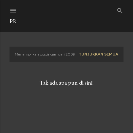
Langsung ke konten utama
PR
Menampilkan postingan dari 2009
TUNJUKKAN SEMUA
P
o
s
Tak ada apa pun di sini!
t
i
n
g