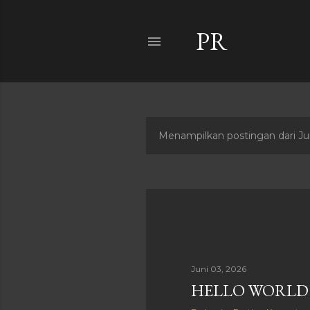
PR
Menampilkan postingan dari Ju
P
o
s
t
i
Juni 03, 2026
n
HELLO WORLD
g