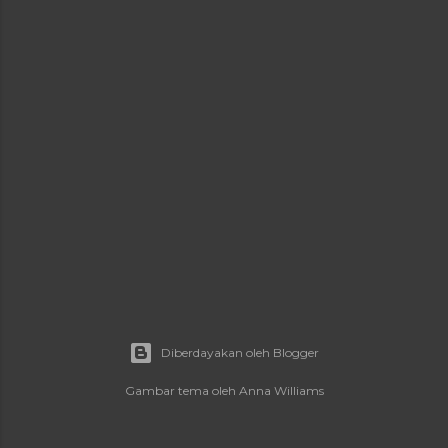
a
n
Diberdayakan oleh Blogger
Gambar tema oleh
Anna Williams