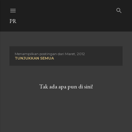
Langsung ke konten utama
PR
Menampilkan postingan dari Maret, 2012
P
TUNJUKKAN SEMUA
o
s
Tak ada apa pun di sini!
t
i
n
g