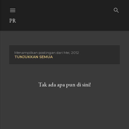
Langsung ke konten utama
PR
Menampilkan postingan dari Mei, 2012
P
TUNJUKKAN SEMUA
o
s
Tak ada apa pun di sini!
t
i
n
g