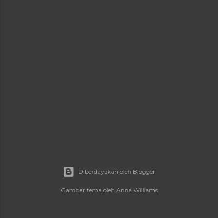
a
n
Diberdayakan oleh Blogger
Gambar tema oleh
Anna Williams